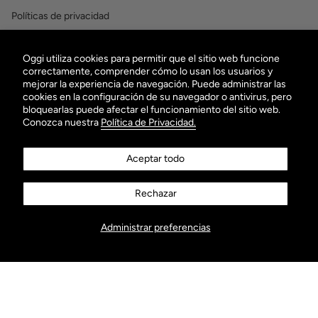
Políticas de privacidad
Términos y condiciones
Oggi utiliza cookies para permitir que el sitio web funcione
OBTÉN $100 EN TU PRIMERA COMPRA
correctamente, comprender cómo lo usan los usuarios y
mejorar la experiencia de navegación. Puede administrar las
¡Suscribiéndote a nuestro Newsletter!
cookies en la configuración de su navegador o antivirus, pero
bloquearlas puede afectar el funcionamiento del sitio web.
Conozca nuestra
Política de Privacidad.
Aceptar todo
Rechazar
ENVIAR
Administrar preferencias
AGREGAR AL CARRITO
Visítanos
Instagram
Facebook
Twitter
TikTok
Pinterest
YouTube