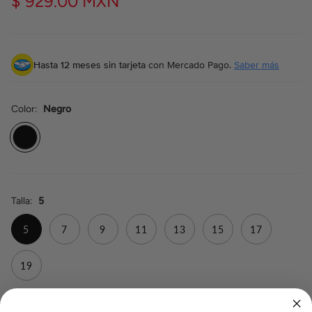
$ 929.00 MXN
Hasta 12 meses sin tarjeta
con Mercado Pago.
Saber más
Color
Negro
Negro
Talla
5
5
7
9
11
13
15
17
19