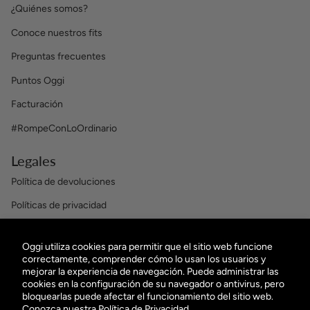
¿Quiénes somos?
Conoce nuestros fits
Preguntas frecuentes
Puntos Oggi
Facturación
#RompeConLoOrdinario
Legales
Política de devoluciones
Políticas de privacidad
Términos y condiciones
Oggi utiliza cookies para permitir que el sitio web funcione
OBTÉN $100 EN TU PRIMERA COMPRA
correctamente, comprender cómo lo usan los usuarios y
mejorar la experiencia de navegación. Puede administrar las
¡Suscribiéndote a nuestro Newsletter!
cookies en la configuración de su navegador o antivirus, pero
bloquearlas puede afectar el funcionamiento del sitio web.
Conozca nuestra
Política de Privacidad.