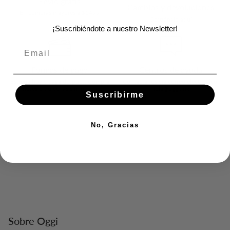
Envío gratis
Cambios y devoluciones
En compras mayores a $1499
Gestiónalo aquí
¡Suscribiéndote a nuestro Newsletter!
Formas de pago
Centros de ayuda
Estrena hoy y paga despues. Compra
Contáctanos vía correo electrónico:
a meses o quicenas sin intereses
hola@oggi.mx
Suscribirme
No, Gracias
Sobre Oggi