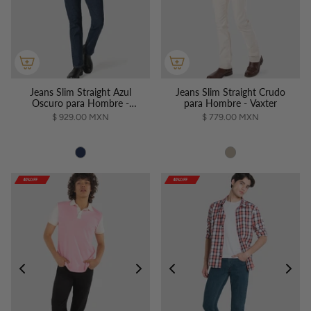
Jeans Slim Straight Azul
Jeans Slim Straight Crudo
Oscuro para Hombre -
para Hombre - Vaxter
Vaxter
$ 929.00 MXN
$ 779.00 MXN
40%OFF
40%OFF
40%OFF
40%OFF
40%OFF
40%OFF
40%OFF
40%OFF
40%OFF
40%OFF