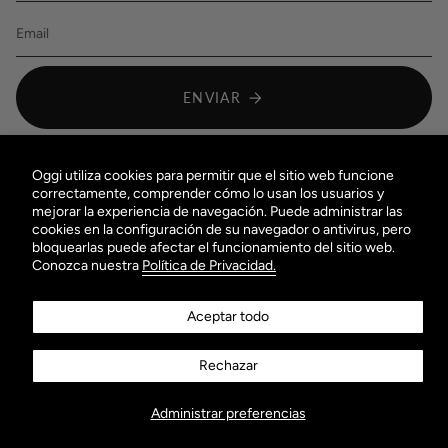
ENVIAR
Visítanos
Oggi utiliza cookies para permitir que el sitio web funcione
correctamente, comprender cómo lo usan los usuarios y
Instagram
Facebook
Twitter
TikTok
Pinterest
YouTube
mejorar la experiencia de navegación. Puede administrar las
cookies en la configuración de su navegador o antivirus, pero
bloquearlas puede afectar el funcionamiento del sitio web.
Conozca nuestra
Política de Privacidad.
Aceptar todo
© Oggi Jeans 2026
Tecnología de Shopify
Rechazar
Administrar preferencias