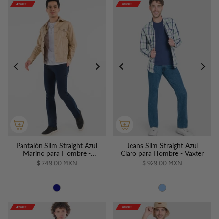
40%OFF
40%OFF
40%OFF
40%OFF
40%OFF
40%OFF
40%OFF
40%OFF
40%OFF
40%OFF
Pantalón Slim Straight Azul
Jeans Slim Straight Azul
Marino para Hombre -
Claro para Hombre - Vaxter
Vaxter
$ 749.00 MXN
$ 929.00 MXN
40%OFF
40%OFF
40%OFF
40%OFF
40%OFF
40%OFF
40%OFF
40%OFF
40%OFF
40%OFF