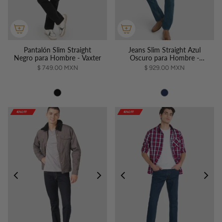
Pantalón Slim Straight
Jeans Slim Straight Azul
Negro para Hombre - Vaxter
Oscuro para Hombre -
Vaxter
$ 749.00 MXN
$ 929.00 MXN
40%OFF
40%OFF
40%OFF
40%OFF
40%OFF
40%OFF
40%OFF
40%OFF
40%OFF
40%OFF