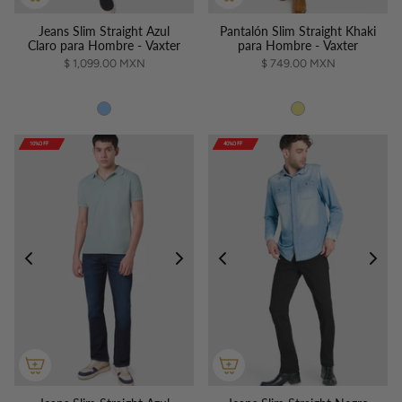
Jeans Slim Straight Azul
Pantalón Slim Straight Khaki
Claro para Hombre - Vaxter
para Hombre - Vaxter
$ 1,099.00 MXN
$ 749.00 MXN
10%OFF
10%OFF
10%OFF
10%OFF
40%OFF
40%OFF
40%OFF
40%OFF
40%OFF