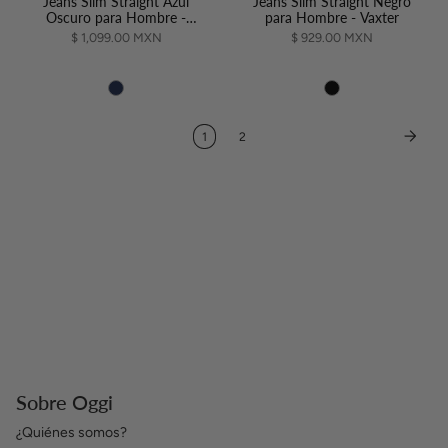
Jeans Slim Straight Azul
Jeans Slim Straight Negro
Oscuro para Hombre -
para Hombre - Vaxter
Vaxter
$ 1,099.00 MXN
$ 929.00 MXN
1
2
Sobre Oggi
¿Quiénes somos?