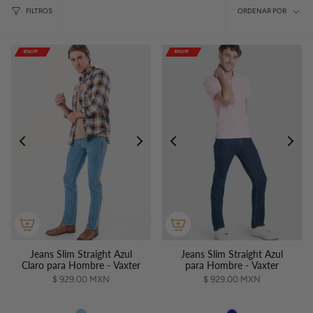
Ordena
FILTROS
ORDENAR POR
Straight
por
para
40%OFF
40%OFF
40%OFF
40%OFF
40%OFF
40%OFF
40%OFF
40%OFF
40%OFF
40%OFF
Hombre
Jeans Slim Straight Azul
Jeans Slim Straight Azul
Claro para Hombre - Vaxter
para Hombre - Vaxter
$ 929.00 MXN
$ 929.00 MXN