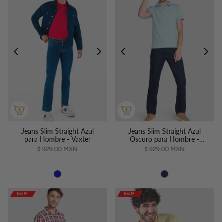
Jeans Slim Straight Azul
Jeans Slim Straight Azul
para Hombre - Vaxter
Oscuro para Hombre -
Vaxter
$ 929.00 MXN
$ 929.00 MXN
40%OFF
40%OFF
40%OFF
40%OFF
40%OFF
40%OFF
40%OFF
40%OFF
40%OFF
40%OFF