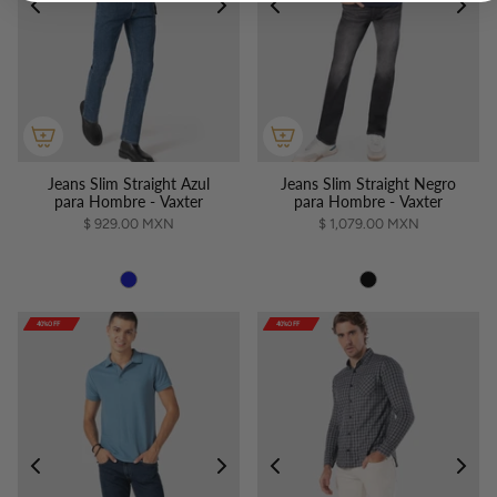
Jeans Slim Straight Azul
Jeans Slim Straight Negro
para Hombre - Vaxter
para Hombre - Vaxter
$ 929.00 MXN
$ 1,079.00 MXN
40%OFF
40%OFF
40%OFF
40%OFF
40%OFF
40%OFF
40%OFF
40%OFF
40%OFF
40%OFF