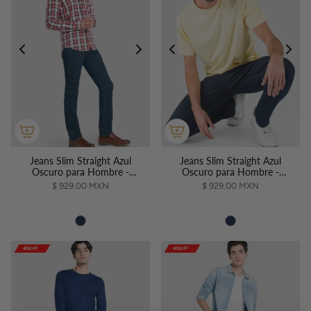
Jeans Slim Straight Azul
Jeans Slim Straight Azul
Oscuro para Hombre -
Oscuro para Hombre -
Vaxter
Vaxter
$ 929.00 MXN
$ 929.00 MXN
40%OFF
40%OFF
40%OFF
40%OFF
40%OFF
40%OFF
40%OFF
40%OFF
40%OFF
40%OFF