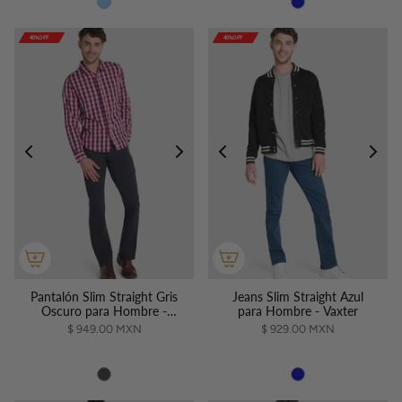
40%OFF
40%OFF
40%OFF
40%OFF
40%OFF
40%OFF
40%OFF
40%OFF
40%OFF
40%OFF
Pantalón Slim Straight Gris
Jeans Slim Straight Azul
Oscuro para Hombre -
para Hombre - Vaxter
Vaxter
$ 949.00 MXN
$ 929.00 MXN