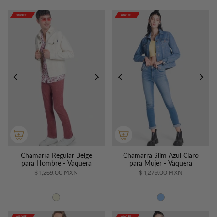
30%OFF
30%OFF
30%OFF
30%OFF
30%OFF
40%OFF
40%OFF
40%OFF
40%OFF
40%OFF
Chamarra Regular Beige
Chamarra Slim Azul Claro
para Hombre - Vaquera
para Mujer - Vaquera
$ 1,269.00 MXN
$ 1,279.00 MXN
40%OFF
40%OFF
40%OFF
40%OFF
40%OFF
40%OFF
40%OFF
40%OFF
40%OFF
40%OFF