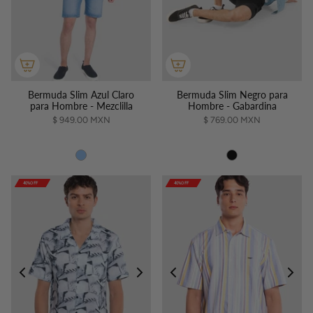
Bermuda Slim Azul Claro
Bermuda Slim Negro para
para Hombre - Mezclilla
Hombre - Gabardina
$ 949.00 MXN
$ 769.00 MXN
40%OFF
40%OFF
40%OFF
40%OFF
40%OFF
40%OFF
40%OFF
40%OFF
40%OFF
40%OFF