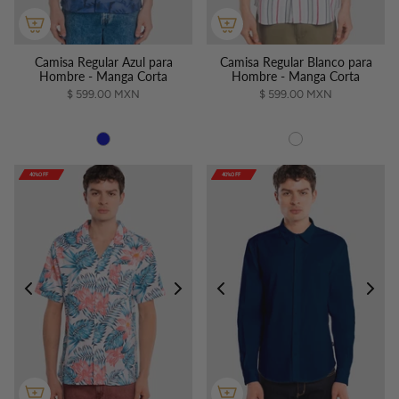
Camisa Regular Azul para
Camisa Regular Blanco para
Hombre - Manga Corta
Hombre - Manga Corta
$ 599.00 MXN
$ 599.00 MXN
40%OFF
40%OFF
40%OFF
40%OFF
40%OFF
40%OFF
40%OFF
40%OFF
40%OFF
40%OFF