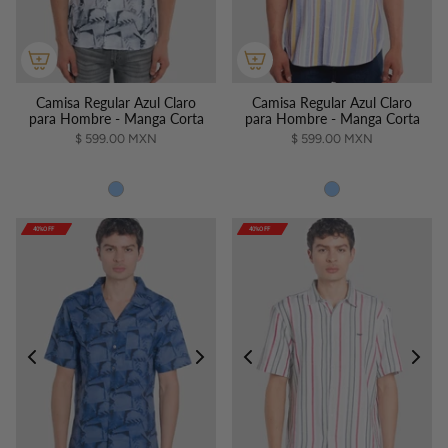
Camisa Regular Azul Claro
Camisa Regular Azul Claro
para Hombre - Manga Corta
para Hombre - Manga Corta
$ 599.00 MXN
$ 599.00 MXN
40%OFF
40%OFF
40%OFF
40%OFF
40%OFF
40%OFF
40%OFF
40%OFF
40%OFF
40%OFF