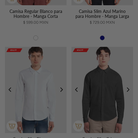
Camisa Regular Blanco para
Camisa Slim Azul Marino
Hombre - Manga Corta
para Hombre - Manga Larga
$ 599.00 MXN
$ 729.00 MXN
40%OFF
40%OFF
40%OFF
40%OFF
40%OFF
40%OFF
40%OFF
40%OFF
40%OFF
40%OFF