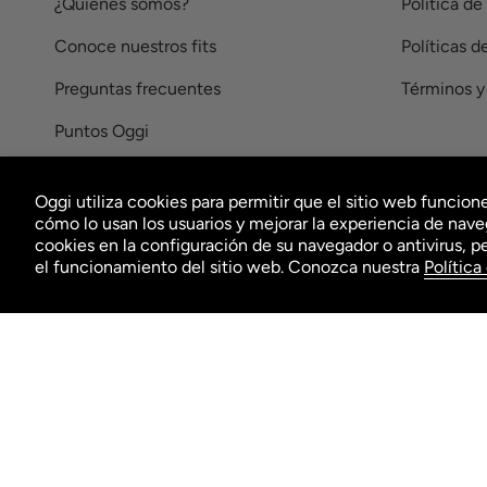
¿Quiénes somos?
Política d
Conoce nuestros fits
Políticas d
Preguntas frecuentes
Términos y
Puntos Oggi
Facturación
Oggi utiliza cookies para permitir que el sitio web funci
#RompeConLoOrdinario
cómo lo usan los usuarios y mejorar la experiencia de nave
cookies en la configuración de su navegador o antivirus, p
el funcionamiento del sitio web. Conozca nuestra
Política