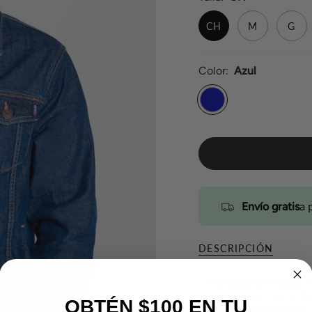
CH
M
G
Color
Azul
Azul
Envío gratis
a 
DESCRIPCIÓN
La
Chamarra Regular 
quienes viven con inten
OBTÉN $100 EN TU
y una construcción en 