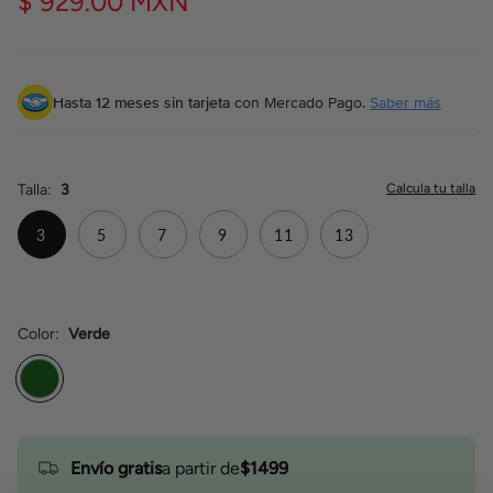
$ 929.00 MXN
Hasta 12 meses sin tarjeta
con Mercado Pago.
Saber más
Talla
3
3
5
7
9
11
13
Color
Verde
Verde
Envío gratis
a partir de
$1499