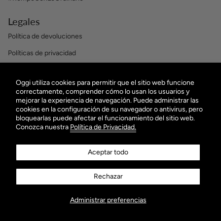
Legales
Política de devoluciones
Políticas de privacidad
Términos y condiciones
Oggi utiliza cookies para permitir que el sitio web funcione
OBTÉN $100 EN TU PRIMERA COMPRA
correctamente, comprender cómo lo usan los usuarios y
mejorar la experiencia de navegación. Puede administrar las
¡Suscribiéndote a nuestro Newsletter!
cookies en la configuración de su navegador o antivirus, pero
bloquearlas puede afectar el funcionamiento del sitio web.
Conozca nuestra
Política de Privacidad.
Aceptar todo
Rechazar
ENVIAR
Administrar preferencias
AGREGAR AL CARRITO