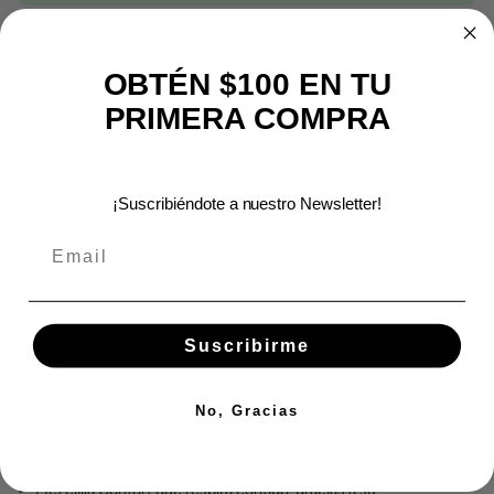
DESCRIPCIÓN
COMPOSICIÓN
OBTÉN $100 EN TU
PRIMERA COMPRA
Este no es solo otro jeans; es tu aliado para caminar con
seguridad y autenticidad. Los
Jeans Baggy Verde para
Mujer - Emotion
están diseñados para mujeres que viven
sin conformarse. Su
fit baggy
con
cintura media
ofrece el
¡Suscribiéndote a nuestro Newsletter!
equilibrio perfecto entre comodidad, movimiento y estilo
fluido
Confeccionados en una
mezclilla confort
que incorpora
99% algodón y 1% elastano
, se ajustan a tus movimientos
sin renunciar a su forma inicial.
Los detalles de estos jeans baggy importan: remaches en
los bolsillos delanteros, bordado en los traseros y etiqueta
Suscribirme
en la pretina sintética elevan esta prenda a una pieza llena
de personalidad y distinción Oggi.
Por qué los
Jeans Baggy Verde para Mujer - Emotion t
e van
No, Gracias
a acompañar todos los días:
Efecto
baggy
con cintura media para libertad sin perder
estructura
Mezclilla Confort que respira contigo, gracias a su