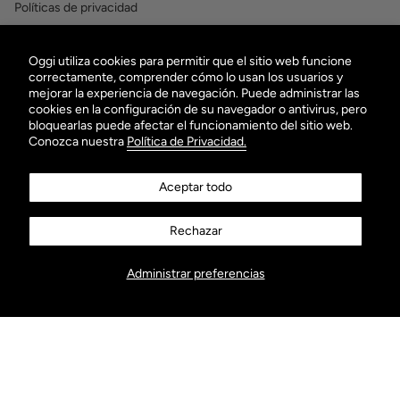
Políticas de privacidad
Términos y condiciones
Oggi utiliza cookies para permitir que el sitio web funcione
OBTÉN $100 EN TU PRIMERA COMPRA
correctamente, comprender cómo lo usan los usuarios y
mejorar la experiencia de navegación. Puede administrar las
¡Suscribiéndote a nuestro Newsletter!
cookies en la configuración de su navegador o antivirus, pero
bloquearlas puede afectar el funcionamiento del sitio web.
Conozca nuestra
Política de Privacidad.
Aceptar todo
Rechazar
ENVIAR
Administrar preferencias
AGREGAR AL CARRITO
Visítanos
Instagram
Facebook
Twitter
TikTok
Pinterest
YouTube