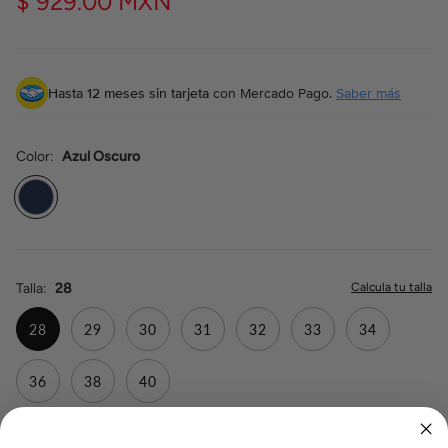
$ 929.00 MXN
Hasta 12 meses sin tarjeta
con Mercado Pago.
Saber más
Color
Azul Oscuro
Azul
Oscuro
Talla
28
28
29
30
31
32
33
34
36
38
40