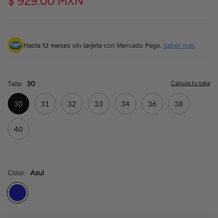
$ 929.00 MXN
Hasta 12 meses sin tarjeta
con Mercado Pago.
Saber más
Talla
30
30
31
32
33
34
36
38
40
Color
Azul
Azul