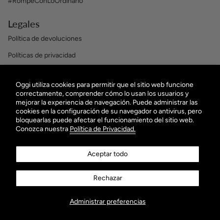
#RompeConLoOrdinario
Legales
Política de devoluciones
Políticas de privacidad
Términos y condiciones
Oggi utiliza cookies para permitir que el sitio web funcione
OBTÉN $100 EN TU PRIMERA COMPRA
correctamente, comprender cómo lo usan los usuarios y
mejorar la experiencia de navegación. Puede administrar las
¡Suscribiéndote a nuestro Newsletter!
cookies en la configuración de su navegador o antivirus, pero
bloquearlas puede afectar el funcionamiento del sitio web.
Conozca nuestra
Política de Privacidad.
Aceptar todo
Rechazar
ENVIAR
Administrar preferencias
AGREGAR AL CARRITO