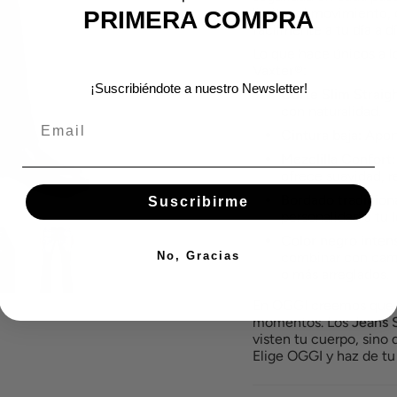
limitar el movimiento,
PRIMERA COMPRA
fácilmente a tu día a dí
Lo que hace únicos a 
Vaxter®
:
¡Suscribiéndote a nuestro Newsletter!
Corte Slim Straigh
con naturalidad.
Cintura baja:
Aport
Mezclilla Confort:
ofrece suavidad, r
Bordado tradicional
Suscribirme
personalidad a tu l
Color negro inten
No, Gracias
combinar con cami
o más arreglados.
En OGGI creemos que c
momentos. Los
Jeans 
visten tu cuerpo, sino
Elige OGGI y haz de tu 