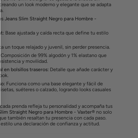
 creando un look moderno y elegante que se adapta
a.
los
Jeans Slim Straight Negro para Hombre -
t:
Base ajustada y caída recta que define tu estilo
a un toque relajado y juvenil, sin perder presencia.
Composición de 99% algodón y 1% elastano que
esistencia y movilidad.
 en bolsillos traseros:
Detalle que añade carácter y
ook.
so:
Funciona como una base elegante y fácil de
setas, suéteres o calzado, logrando looks casuales
ada prenda refleja tu personalidad y acompaña tus
Slim Straight Negro para Hombre - Vaxter®
no solo
 que también resaltan tu presencia con cada paso.
estilo una declaración de confianza y actitud.