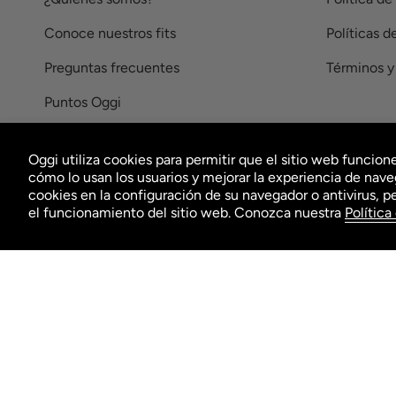
Conoce nuestros fits
Políticas d
Preguntas frecuentes
Términos y
Puntos Oggi
Facturación
Oggi utiliza cookies para permitir que el sitio web funci
#RompeConLoOrdinario
cómo lo usan los usuarios y mejorar la experiencia de nave
cookies en la configuración de su navegador o antivirus, p
el funcionamiento del sitio web. Conozca nuestra
Política