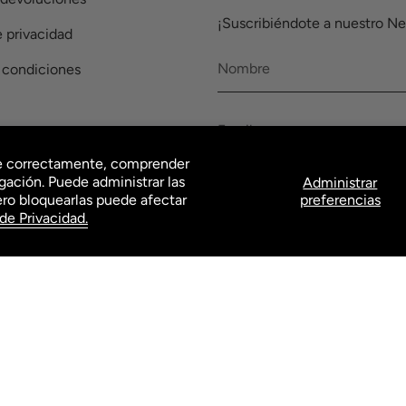
¡Suscribiéndote a nuestro Ne
e privacidad
 condiciones
one correctamente, comprender
gación. Puede administrar las
Administrar
ENVIAR
ero bloquearlas puede afectar
preferencias
 de Privacidad.
© Oggi Jeans 2026
Tecnología de Shopify