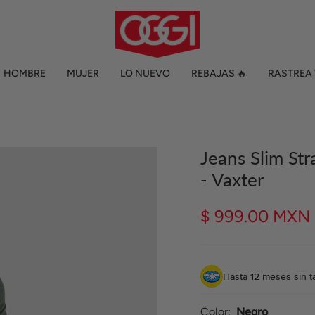
HOMBRE
MUJER
LO NUEVO
REBAJAS 🔥
RASTREA 
Jeans Slim St
- Vaxter
$ 999.00 MXN
Hasta 12 meses sin ta
Color
Negro